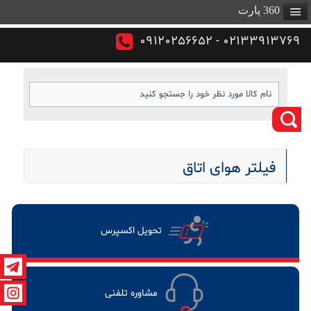
360 پارت
02133913769 - 09120256652
فیلتر هوای اتاق
تحویل اکسپرس
مشاوره تلفنی