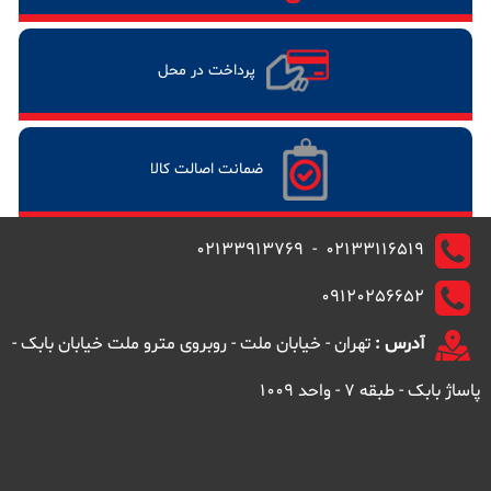
پرداخت در محل
ضمانت اصالت کالا
02133116519 - 02133913769
09120256652
آدرس :
تهران - خیابان ملت - روبروی مترو ملت خیابان بابک -
پاساژ بابک - طبقه 7 - واحد 1009