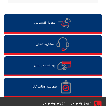
تحویل اکسپرس
مشاوره تلفنی
پرداخت در محل
ضمانت اصالت کالا
02133116519 - 02133913769