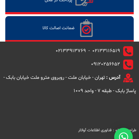
پرداخت در محل
ضمانت اصالت کالا
02133116519 - 02133913769
09120256652
آدرس :
تهران - خیابان ملت - روبروی مترو ملت خیابان بابک -
پاساژ بابک - طبقه 7 - واحد 1009
طراحی و سئو :
فناوری اطلاعات آواتار