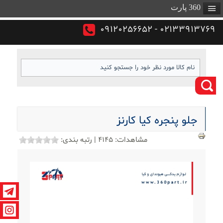
360 پارت
02133913769 - 09120256652
جلو پنجره کیا کارنز
مشاهدات:
4145
|
رتبه بندی: