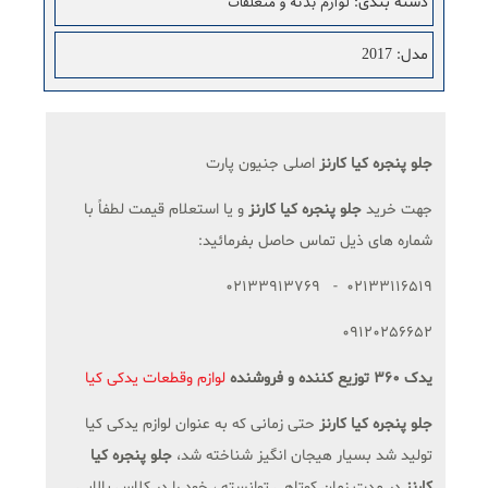
لوازم بدنه و متعلقات
دسته بندی
:
2017
مدل
:
جلو پنجره کیا کارنز
اصلی جنیون پارت
جهت خرید
جلو پنجره کیا کارنز
و یا استعلام قیمت لطفاً با
شماره های ذیل تماس حاصل بفرمائید:
02133116519 - 02133913769
09120256652
یدک 360 توزیع کننده و فروشنده
لوازم وقطعات یدکی کیا
جلو پنجره کیا کارنز
حتی زمانی که به عنوان لوازم یدکی کیا
تولید شد بسیار هیجان انگیز شناخته شد،
جلو پنجره کیا
کارنز
در مدت زمان کوتاهی توانسته ، خود را در کلاس بالایی