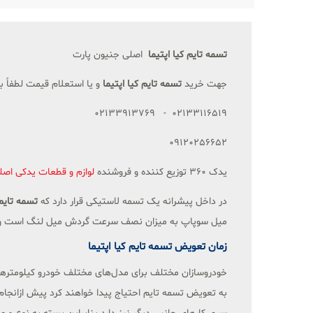
تسمه تایم کیا اپتیما
اصلی جنیون پارت
جهت خرید
تسمه تایم کیا اپتیما
و یا استعلام قیمت لطفاً 
02133116519 - 02133913769
09120256652
یدک 360 توزیع کننده و فروشنده
لوازم و قطعات یدکی اصل
در داخل پیشرانه یک تسمه لاستیکی قرار دارد که
تسمه تایم 
میل سوپاپ به میزان نصف سرعت گردش میل لنگ است و تسم
زمان تعویض تسمه تایم کیا اپتیما
به تعویض تسمه تایم احتیاج پیدا خواهند کرد پیش ازانج