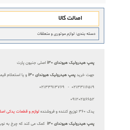
اصالت کالا
لوازم موتوری و متعلقات
دسته بندی
:
پمپ هیدرولیک هیوندای i30
اصلی جنیون پارت
جهت خرید
پمپ هیدرولیک
هیوندای i30
و یا استعلام قیم
02133116519 - 02133913769
09120256652
یدک 360 توزیع کننده و فروشنده
لوازم و قطعات یدکی اصل
پمپ هیدرولیک هیوندای i30
کمک می کند که چرخ به نوبه 