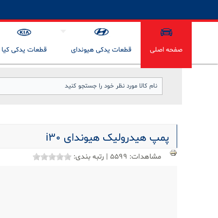
صفحه اصلی
قطعات یدکی هیوندای
قطعات یدکی کیا
پمپ هیدرولیک هیوندای i30
مشاهدات:
5599
|
رتبه بندی: