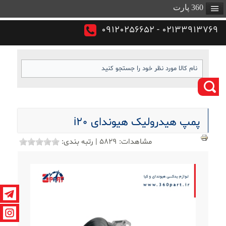
360 پارت
02133913769 - 09120256652
پمپ هیدرولیک هیوندای i20
مشاهدات:
5829
|
رتبه بندی: