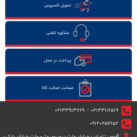
تحویل اکسپرس
مشاوره تلفنی
پرداخت در محل
ضمانت اصالت کالا
02133116519 - 02133913769
09120256652
آدرس :
تهران - خیابان ملت - روبروی مترو ملت خیابان بابک -