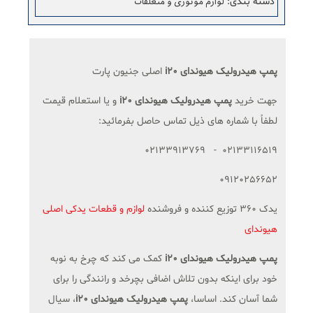
لوازم موتوری و متعلقات
دسته بندی
:
پمپ هیدرولیک هیوندای i20
اصلی جنیون پارت
جهت خرید
پمپ هیدرولیک
هیوندای i20
و یا استعلام قیمت
لطفاً با شماره های ذیل تماس حاصل بفرمائید:
02133116519 - 02133913769
09120256652
یدک 360 توزیع کننده و فروشنده
لوازم و قطعات یدکی اصلی
هیوندای
پمپ هیدرولیک هیوندای i20
کمک می کند که چرخ به نوبه
خود برای اینکه بدون تلاش اضافی بچرخد و رانندگی را برای
شما آسان کند. اساسا،
پمپ هیدرولیک هیوندای i20
، سیال