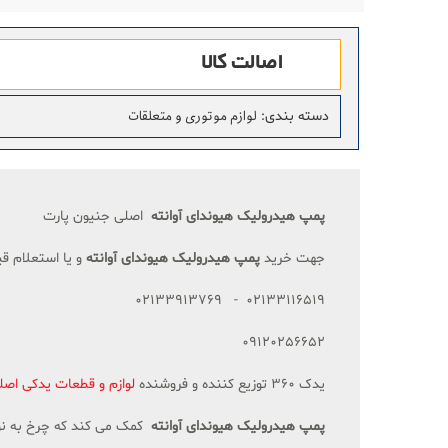
اصالت کالا
لوازم موتوری و متعلقات
دسته بندی
:
پمپ هیدرولیک هیوندای آوانته
اصلی جنیون پارت
جهت خرید
پمپ هیدرولیک
هیوندای آوانته
و یا استعلام ق
02133116519 - 02133913769
09120256652
یدک 360 توزیع کننده و فروشنده
لوازم و قطعات یدکی اصل
پمپ هیدرولیک هیوندای آوانته
کمک می کند که چرخ به نوب