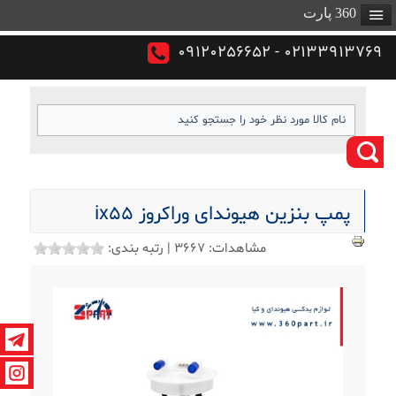
360 پارت
02133913769 - 09120256652
پمپ بنزین هیوندای وراکروز ix55
مشاهدات:
3667
|
رتبه بندی: