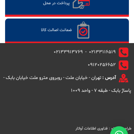
پرداخت در محل
ضمانت اصالت کالا
02133116519 - 02133913769
09120256652
آدرس :
تهران - خیابان ملت - روبروی مترو ملت خیابان بابک -
پاساژ بابک - طبقه 7 - واحد 1009
طراحی و سئو :
فناوری اطلاعات آواتار