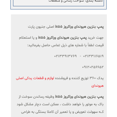
سوخت رسانی و متعلقات
دسته بندی
:
پمپ بنزین هیوندای وراکروز ix55
اصلی جنیون پارت
جهت خرید
پمپ بنزین هیوندای وراکروز ix55
و یا استعلام
قیمت لطفاً با شماره های ذیل تماس حاصل بفرمائید:
02133116519 - 02133913769
09120256652
یدک 360 توزیع کننده و فروشنده
لوازم و قطعات یدکی اصلی
هیوندای
پمپ بنزین هیوندای وراکروز ix55
وظیفه رساندن سوخت از
باک به موتور را خواهد داشت ، ممکن است دچار مشکل شود
کـــه سهولت تعویض و یا تعمیر آن کاملا بستگی به طراحی