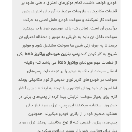
خودرو خواهد داشت. تمام موتورهای احتراق داخلی علاوه بر
قطعات مکانیکی و ملزومات مرتبط به آن برای احتراق بدون
سوخت کار نمیکنند و سوخت خودرو عامل اصلی به حرکت
درآمدن آن است. زمانی کـــه باک خودروی خود را پر ميکنید
سوخت داخل آن باید به طریقی به موتور و محفظه احتراق آن
برسد تا به جرقه زنی شمع ها سوخت مشتعل شود و موتور
شروع به کار کردن کند.
پمپ بنزین هیوندای وراکروز ix55
یکی
از قطعات مهم هیوندای
وراکروز ix55
می باشد کـــه وظیفه
انتقال سوخت از باک به موتور را بر عهده دارد. پمپ‌های
سوخت در خودروهای کاربراتوری قدیمی از نوع مکانیکی بودند
اما امروز در خودروهای انژکتوری با توجه به اینکـــه میزان فشار
لازم برای پمپاژ سوخت افزایش پیدا کرده از پمپ‌های برقی در
خودروها استفاده ميکنند؛ این پمپ انرژی مورد نیاز برای
عملکرد صحیح خود را از باتری خودرو ميگیرند همچنین
پمپ‌های بنزین قدیمی کـــه از نوع مکانیکی بودند انرژی مورد
نیاز برای فعالیت خود را از موتور دریافت ميکردند.