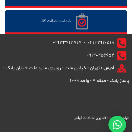
ضمانت اصالت کالا
02133116519 - 02133913769
09120256652
آدرس :
تهران - خیابان ملت - روبروی مترو ملت خیابان بابک -
پاساژ بابک - طبقه 7 - واحد 1009
طراحی و سئو :
فناوری اطلاعات آواتار