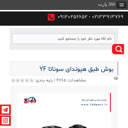
360 پارت
02133913769 - 09120256652
بوش طبق هیوندای سوناتا YF
مشاهدات:
4765
|
رتبه بندی: