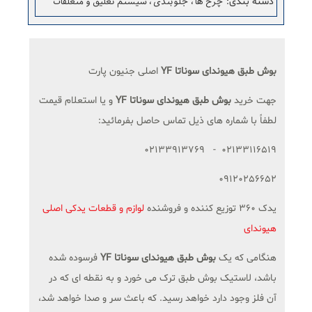
چرخ ها ، جلوبندی ، سیستم تعلیق و متعلقات
دسته بندی
:
بوش طبق هیوندای سوناتا YF
اصلی جنیون پارت
جهت خرید
بوش طبق هیوندای سوناتا YF
و یا استعلام قیمت
لطفاً با شماره های ذیل تماس حاصل بفرمائید:
02133116519 - 02133913769
09120256652
یدک 360 توزیع کننده و فروشنده
لوازم و قطعات یدکی اصلی
هیوندای
هنگامی که یک
بوش طبق هیوندای سوناتا YF
فرسوده شده
باشد، لاستیک بوش طبق ترک می خورد و به نقطه ای که در
آن فلز وجود دارد خواهد رسید. که باعث سر و صدا خواهد شد،